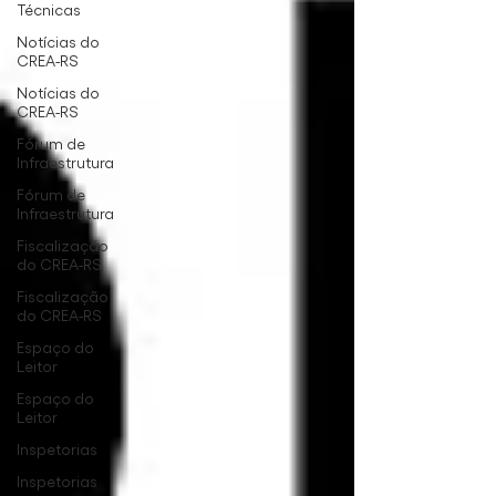
Técnicas
Notícias do
CREA-RS
Notícias do
CREA-RS
Fórum de
Infraestrutura
Fórum de
Infraestrutura
Fiscalização
do CREA-RS
Fiscalização
do CREA-RS
Espaço do
Leitor
Espaço do
Leitor
Inspetorias
Inspetorias