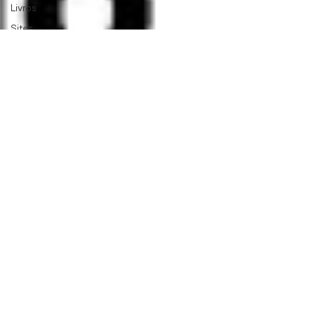
Livros
Sites
Sites
Cursos e
Eventos
Cursos e
Eventos
Memória
Memória
Expediente
Expediente
Entrevista
Entrevista
Aplicativos
Aplicativos
Artigo Eng.
Mecânica e