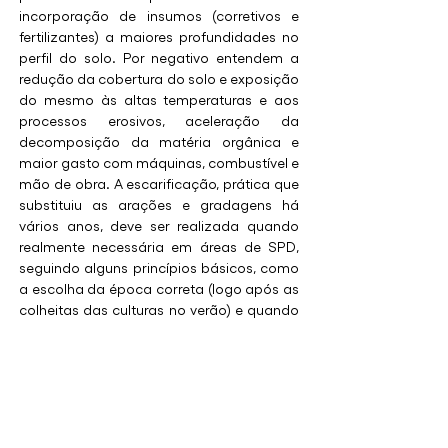
incorporação de insumos (corretivos e 
fertilizantes) a maiores profundidades no 
perfil do solo. Por negativo entendem a 
redução da cobertura do solo e exposição 
do mesmo às altas temperaturas e aos 
processos erosivos, aceleração da 
decomposição da matéria orgânica e 
maior gasto com máquinas, combustível e 
mão de obra. A escarificação, prática que 
substituiu as arações e gradagens há 
vários anos, deve ser realizada quando 
realmente necessária em áreas de SPD, 
seguindo alguns princípios básicos, como 
a escolha da época correta (logo após as 
colheitas das culturas no verão) e quando 
a umidade do solo estiver na faixa da 
friabilidade, ou seja, o solo não se 
apresenta com consistência nem muito 
seca e nem muito úmida. Nesse sentido, 
os escarificadores dotados de rolos 
destorroadores na sua parte traseira 