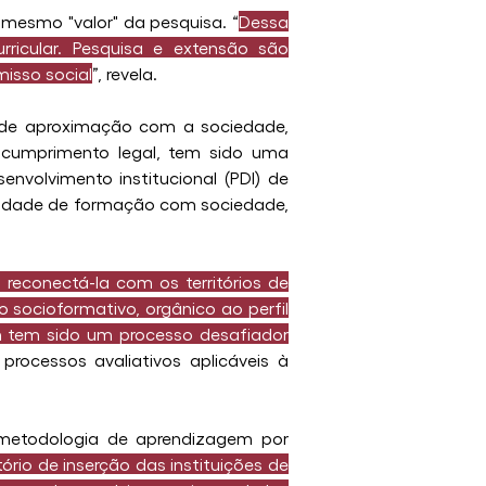
 mesmo "valor" da pesquisa. “
Dessa 
ricular. Pesquisa e extensão são 
isso social
”, revela.
 de aproximação com a sociedade, 
 cumprimento legal, tem sido uma 
nvolvimento institucional (PDI) de 
ilidade de formação com sociedade, 
, reconectá-la com os territórios de 
ocioformativo, orgânico ao perfil 
 tem sido um processo desafiador 
rocessos avaliativos aplicáveis à 
metodologia de aprendizagem por 
io de inserção das instituições de 