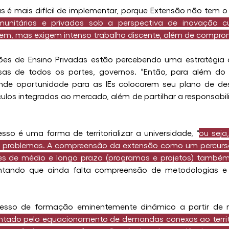
as é mais difícil de implementar, porque Extensão não tem o
nitárias e privadas sob a perspectiva de inovação cur
tem, mas exigem intenso trabalho discente, além de comprom
ições de Ensino Privadas estão percebendo uma estratégia
sas de todos os portes, governos. “Então, para além do
ande oportunidade para as IEs colocarem seu plano de dese
ículos integrados ao mercado, além de partilhar a responsab
sso é uma forma de territorializar a universidade, “
ou seja
 problemas. A compreensão da extensão como um percurso s
es de médio e longo prazo (programas e projetos) também
entando que ainda falta compreensão de metodologias e p
esso de formação eminentemente dinâmico a partir de 
ntado pelo equacionamento de demandas conexas ao territór