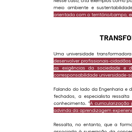
Nesse caso, cita exemplos como polí
meio ambiente e sustentabilidade;
orientada com o território/campo, e
TRANSFO
Uma universidade transformadora
desenvolver profissionais-cidadão
as exigências da sociedade e d
corresponsabilidade universidade-s
Falando do lado da Engenharia e d
fechados, a especialista ressal
conhecimento. “
A curricularização 
advinda da aprendizagem experienc
Ressalta, no entanto, que a form
associada à superação da concepç