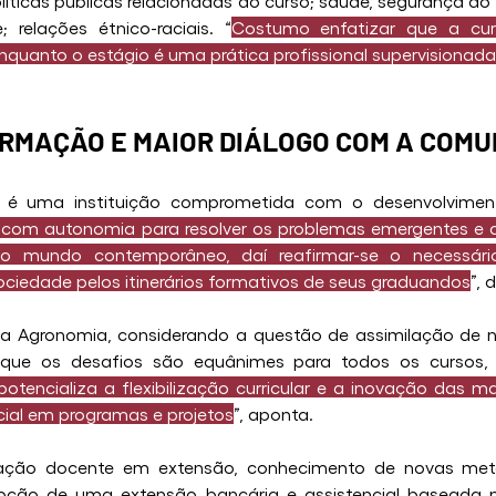
ticas públicas relacionadas ao curso; saúde, segurança do t
 relações étnico-raciais. “
Costumo enfatizar que a cur
nquanto o estágio é uma prática profissional supervisionada
RMAÇÃO E MAIOR DIÁLOGO COM A COMU
 é uma instituição comprometida com o desenvolvimento
s com autonomia para resolver os problemas emergentes e q
o mundo contemporâneo, daí reafirmar-se o necessár
ociedade pelos itinerários formativos de seus graduandos
”, 
a Agronomia, considerando a questão de assimilação de no
ta que os desafios são equânimes para todos os cursos,
potencializa a flexibilização curricular e a inovação das ma
ial em programas e projetos
”, aponta.
ação docente em extensão, conhecimento de novas metod
ão de uma extensão bancária e assistencial baseada na 