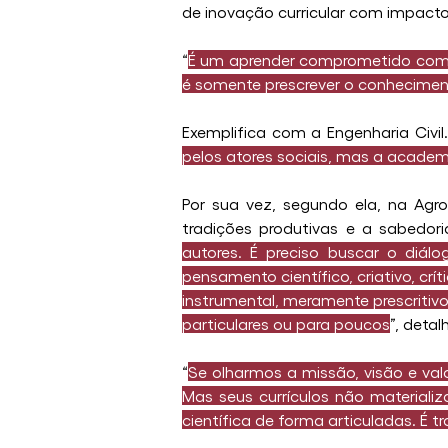
de inovação curricular com impacto 
“
É um aprender comprometido com a
é somente prescrever o conhecimen
Exemplifica com a Engenharia Civil.
pelos atores sociais, mas a academi
Por sua vez, segundo ela, na Agro
tradições produtivas e a sabedori
autores. É preciso buscar o diálo
pensamento científico, criativo, cr
instrumental, meramente prescritiv
particulares ou para poucos
”, detal
“
Se olharmos a missão, visão e val
Mas seus currículos não materiali
científica de forma articuladas. É tr