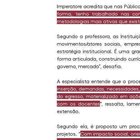
Imperatore acredita que nas Públic
forma, tenho trabalhado nas comu
metodologias mais ativas que exis
Segundo a professora, as Institu
movimentos/atores sociais, empre
estratégia institucional. É uma gr
forma articulada, construindo curr
governo, mercado”, desafia.
A especialista entende que o proce
inserção, demandas, necessidades,
do egresso, materializado em açõ
com os docentes
”, ressalta, lam
extensão.
Segundo ela, é proposto um proc
projetos. “
Com impacto social, orie