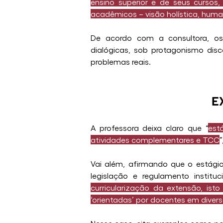
ensino superior e de seus cursos,
acadêmicos – visão holística, humani
De acordo com a consultora, os
dialógicas, sob protagonismo disc
problemas reais.
E
A professora deixa claro que “
est
atividades complementares e TCC
”
Vai além, afirmando que o estágio
legislação e regulamento institu
curricularização da extensão, ist
‘orientadas’ por docentes em diver