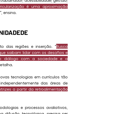
rabalhador; acessibilidade; gestão; 
ricularização é uma aproximação 
”, ensina.
NIDADEDE
 das regiões e inserção. “
Busca 
ue saibam lidar com os desafios e 
io diálogo com a sociedade e a 
detalha.
vas tecnologias em currículos tão 
 independentemente das áreas de 
trizes a partir da retroalimentação 
ologias e processos avaliativos, 
difusão tecnológica, precisa ser 