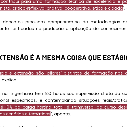
 contribui para uma formação técnica de excelência e pa
sta, crítico-reflexiva, criativa, cooperativa, ética e cidadã
”,
 docentes precisam apropriarem-se de metodologias apl
ente, lastreadas na produção e aplicação de conheciment
XTENSÃO É A MESMA COISA QUE ESTÁGI
EXTENSÃO É A MESMA COISA QUE ESTÁGIO?
ágio e extensão são ‘pilares’ distintos de formação nos 
, explica.
 na Engenharia tem 160 horas sob supervisão direta do cu
cional específicos, e contemplando situações reais/práti
o é 10% da carga horária total, é transversal ao curso de
sos cenários e temáticas
”, aponta.