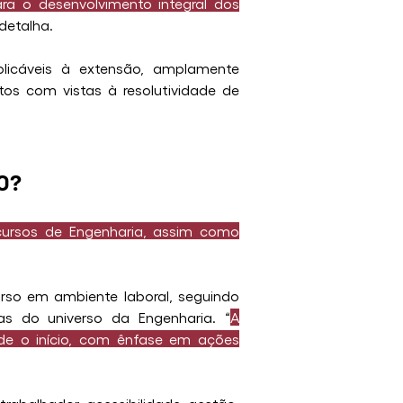
ra o desenvolvimento integral dos 
 detalha.
icáveis à extensão, amplamente 
os com vistas à resolutividade de 
O?
cursos de Engenharia, assim como 
rso em ambiente laboral, seguindo 
cas do universo da Engenharia. “
A 
sde o início, com ênfase em ações 