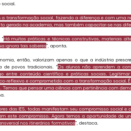
social.
 transformação social, fazendo a diferença e com uma nova
to gerado na academia, mas também capacitar-se nas difere
 “
Há muitas práticas e técnicas construtivas, materiais alte
a ignora tais saberes
”, aponta.
nomia, então, valorizam apenas o que a indústria prescr
a de povos tradicionais. “
Os alunos não aprendem a const
go entre conteúdo científico e práticas sociais. Legitimar
ítico-reflexivo e comprometido com a transformação social. 
o. Temos que pensar uma ciência com pertinência com deman
ha.
ores das IES, todas manifestam seu compromisso social e c
zam este compromisso. Agora temos a oportunidade de unive
ansversal nos itinerários formativos
”, destaca.