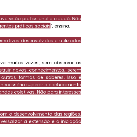
 visão profissional e cidadã. Não 
ntes práticas sociais
”, ensina.
rnativos desenvolvidos e utilizados 
eve muitas vezes, sem observar as 
ruir novos conhecimentos, serem 
 outras formas de saberes. Isso é 
É necessário superar o conhecimento 
das coletivas. Não para interesses 
om o desenvolvimento das regiões. 
rsalizar a extensão e a iniciação 