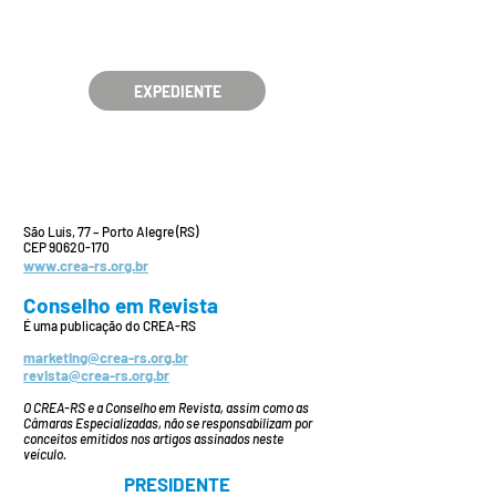
EXPEDIENTE
São Luís, 77 – Porto Alegre (RS)
CEP
90620-170
www.crea-rs.org.br
Conselho em Revista
É uma publicação do CREA-RS
marketing@crea-rs.org.br
revista@crea-rs.org.br
O CREA-RS e a Conselho em Revista, assim como as
Câmaras Especializadas, não se responsabilizam por
conceitos emitidos nos artigos assinados neste
veículo.
PRESIDENTE