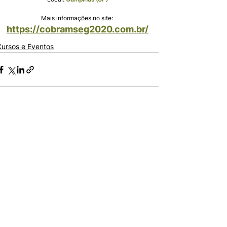
Mais informações no site: 
https://cobramseg2020.com.br/
Cursos e Eventos
Comentários
Escreva um comentário