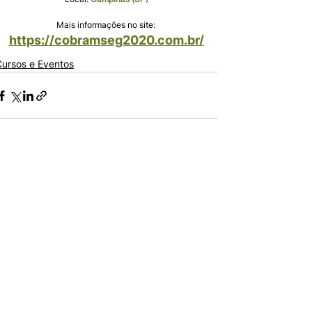
Mais informações no site: 
https://cobramseg2020.com.br/
Cursos e Eventos
Comentários
Escreva um comentário