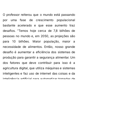
O professor reiterou que o mundo está passando 
por uma fase de crescimento populacional 
bastante acelerado e que esse aumento traz 
desafios. “Temos hoje cerca de 7,8 bilhões de 
pessoas no mundo e, em 2050, as projeções são 
para 10 bilhões. Maior população, maior a 
necessidade de alimentos. Então, nosso grande 
desafio é aumentar a eficiência dos sistemas de 
produção para garantir a segurança alimentar. Um 
dos fatores que deve contribuir para isso é a 
agricultura digital, que utiliza máquinas e sistemas 
inteligentes e faz uso de internet das coisas e da 
inteligência artificial para automatizar tomadas de 
decisões”, explicou.
Assessoria de Comunicação do 
CREA-MG
Notícias do CREA-RS