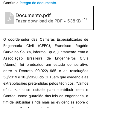
Confira a 
íntegra do documento
.
Documento
.pdf
Fazer download de PDF • 538KB
O coordenador das Câmaras Especializadas de 
Engenharia Civil (CEEC), Francisco Rogério 
Carvalho Souza, informou que, juntamente com a 
Associação Brasileira de Engenheiros Civis 
(Abenc), foi produzido um estudo comparativo 
entre o Decreto 90.922/1985 e as resoluções 
58/2019 e 108/2020, do CFT, em que evidencia as 
extrapolações pretendidas pelos técnicos. “Vamos 
oficializar esse estudo para contribuir com o 
Confea, como guardião das leis da engenharia, a 
fim de subsidiar ainda mais as evidências sobre o 
exercício ilegal da profissão por quem não possui 
formação para atuar como Engenheiro”, disse o 
coordenador. 