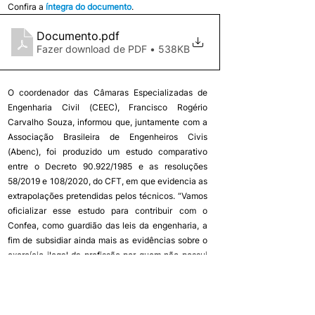
Confira a 
íntegra do documento
.
Documento
.pdf
Fazer download de PDF • 538KB
O coordenador das Câmaras Especializadas de 
Engenharia Civil (CEEC), Francisco Rogério 
Carvalho Souza, informou que, juntamente com a 
Associação Brasileira de Engenheiros Civis 
(Abenc), foi produzido um estudo comparativo 
entre o Decreto 90.922/1985 e as resoluções 
58/2019 e 108/2020, do CFT, em que evidencia as 
extrapolações pretendidas pelos técnicos. “Vamos 
oficializar esse estudo para contribuir com o 
Confea, como guardião das leis da engenharia, a 
fim de subsidiar ainda mais as evidências sobre o 
exercício ilegal da profissão por quem não possui 
formação para atuar como Engenheiro”, disse o 
coordenador. 