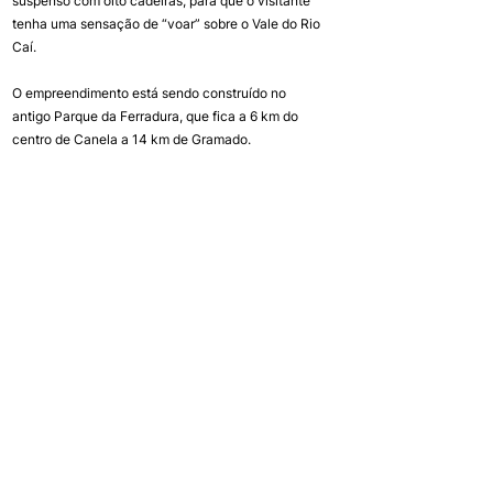
suspenso com oito cadeiras, para que o visitante 
tenha uma sensação de “voar” sobre o Vale do Rio 
Caí.
O empreendimento está sendo construído no 
antigo Parque da Ferradura, que fica a 6 km do 
centro de Canela a 14 km de Gramado.
Foto Arquivo CREA-RS
Fiscalização do CREA-RS