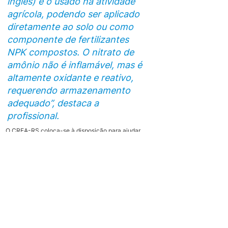
inglês) é o usado na atividade 
agrícola, podendo ser aplicado 
diretamente ao solo ou como 
componente de fertilizantes 
NPK compostos. O nitrato de 
amônio não é inflamável, mas é 
altamente oxidante e reativo, 
requerendo armazenamento 
adequado”, destaca a 
profissional.
O CREA-RS coloca-se à disposição para ajudar 
esclarecer à sociedade os temas que tenham 
afinidade com as atividades do Conselho, levando 
informação correta para a população.
Notícias do CREA-RS