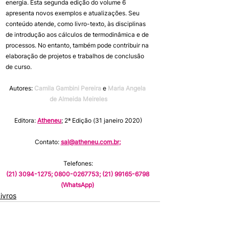
energia. Esta segunda edição do volume 6 
apresenta novos exemplos e atualizações. Seu 
conteúdo atende, como livro-texto, às disciplinas 
de introdução aos cálculos de termodinâmica e de 
processos. No entanto, também pode contribuir na 
elaboração de projetos e trabalhos de conclusão 
de curso.
Autores:
Camila Gambini Pereira
 e 
Maria Angela 
de Almeida Meireles
Editora: 
Atheneu
;
2ª Edição (31 janeiro 2020)
Contato: 
sal@atheneu.com.br
; 
Telefones:
(
21) 3094-1275; 0800-0267753; (21) 99165-6798 
(WhatsApp)
ivros