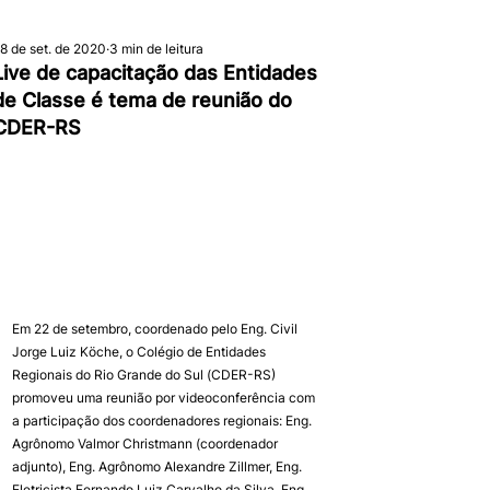
8 de set. de 2020
3 min de leitura
Live de capacitação das Entidades
de Classe é tema de reunião do
CDER-RS
Em 22 de setembro, coordenado pelo Eng. Civil 
Jorge Luiz Köche, o Colégio de Entidades 
Regionais do Rio Grande do Sul (CDER-RS) 
promoveu uma reunião por videoconferência com 
a participação dos coordenadores regionais: Eng. 
Agrônomo Valmor Christmann (coordenador 
adjunto), Eng. Agrônomo Alexandre Zillmer, Eng. 
Eletricista Fernando Luiz Carvalho da Silva, Eng. 