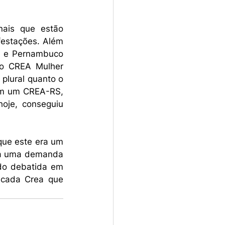
ais que estão 
estações. Além 
s e Pernambuco 
o CREA Mulher 
plural quanto o 
m um CREA-RS, 
je, conseguiu 
ue este era um 
ra uma demanda 
do debatida em 
 cada Crea que 