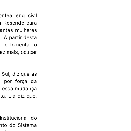
fea, eng. civil 
a Resende para 
antas mulheres 
A partir desta 
r e fomentar o 
ez mais, ocupar 
Sul, diz que as 
 por força da 
m essa mudança 
a. Ela diz que, 
stitucional do 
to do Sistema 