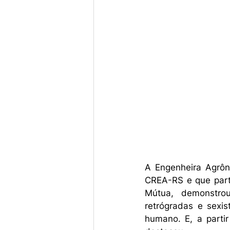
A Engenheira Agrô
CREA-RS e que part
Mútua, demonstro
retrógradas e sex
humano. E, a partir