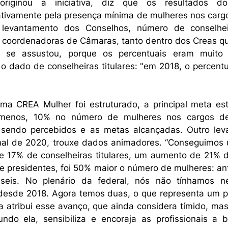
riginou a iniciativa, diz que os resultados do
ivamente pela presença mínima de mulheres nos cargo
levantamento dos Conselhos, número de conselheira
s, coordenadoras de Câmaras, tanto dentro dos Creas qu
 se assustou, porque os percentuais eram muito ba
o dado de conselheiras titulares: "em 2018, o percentu
a CREA Mulher foi estruturado, a principal meta esta
menos, 10% no número de mulheres nos cargos de 
 sendo percebidos e as metas alcançadas. Outro leva
nal de 2020, trouxe dados animadores. “Conseguimos 
17% de conselheiras titulares, um aumento de 21% de
e presidentes, foi 50% maior o número de mulheres: ant
 seis. No plenário da federal, nós não tínhamos n
 desde 2018. Agora temos duas, o que representa um pe
a atribui esse avanço, que ainda considera tímido, mas
ndo ela, sensibiliza e encoraja as profissionais a 