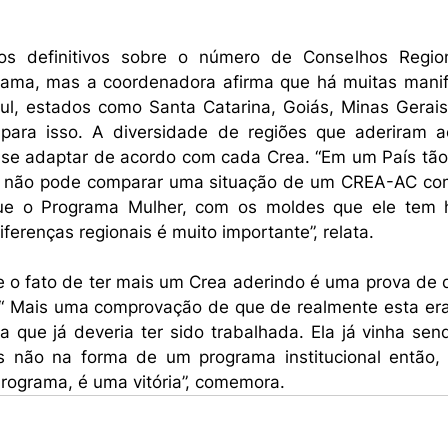
 
s definitivos sobre o número de Conselhos Region
rama, mas a coordenadora afirma que há muitas manif
ul, estados como Santa Catarina, Goiás, Minas Gerai
ara isso. A diversidade de regiões que aderiram a
m se adaptar de acordo com cada Crea. “Em um País tão 
ê não pode comparar uma situação de um CREA-AC co
ue o Programa Mulher, com os moldes que ele tem ho
ferenças regionais é muito importante”, relata. 
e o fato de ter mais um Crea aderindo é uma prova de q
. “ Mais uma comprovação de que de realmente esta e
a que já deveria ter sido trabalhada. Ela já vinha sen
s não na forma de um programa institucional então,
rograma, é uma vitória”, comemora. 