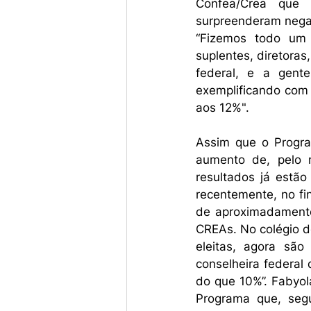
Confea/Crea que o
surpreenderam negat
“Fizemos todo um 
suplentes, diretora
federal, e a gente
exemplificando com 
aos 12%". 
Assim que o Program
aumento de, pelo 
resultados já estão
recentemente, no fi
de aproximadamente 
CREAs. No colégio d
eleitas, agora são
conselheira federal
do que 10%”. Fabyol
Programa que, segu