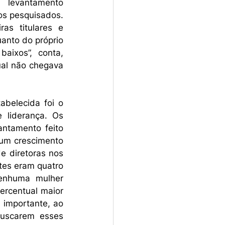
 levantamento 
s pesquisados. 
s titulares e 
anto do próprio 
ixos”, conta, 
al não chegava 
belecida foi o 
liderança. Os 
ntamento feito 
um crescimento 
 diretoras nos 
es eram quatro 
enhuma mulher 
rcentual maior 
 importante, ao 
buscarem esses 