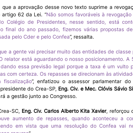
a que a aprovação desse novo texto suprime a revogaçã
artigo 62 da Lei. “
Não somos favoráveis à revogação d
o Colégio de Presidentes, nesse sentido, está cont
 o final do ano passado, fizemos várias propostas de
sada pelo Cder e pelo Confea
”, ressalta. 
que a gente vai precisar muito das entidades de classe p
O relator está aguardando o nosso posicionamento. A 5
dando essa previsão legal porque a taxa é um vulto p
tas com certeza. Os repasses se direcionam às atividad
 fiscalização
”, enfatizou o assessor parlamentar do
-presidente do Crea-SP, 
Eng. Civ. e Mec. Clóvis Sávio 
rá a gestão junto ao Congresso. 
Crea-SC, 
Eng. Civ. Carlos Alberto Kita Xavier
, reforçou 
uve aumento de repasses, quando aconteceu a con
tendo em vista que uma resolução do Confea vai no