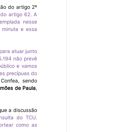
o do artigo 2º 
o artigo 62. A 
emplada nesse 
 minuta e essa 
ara atuar junto 
.194 não prevê 
úblico e vamos 
es precípuas do 
 Confea, sendo 
Simões de Paula
, 
que a discussão 
sulta do TCU. 
rtear como as 