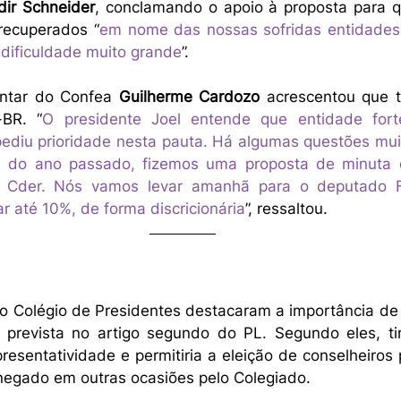
dir Schneider
, conclamando o apoio à proposta para q
recuperados “
em nome das nossas sofridas entidades 
dificuldade muito grande
”.
ntar do Confea 
Guilherme Cardozo
 acrescentou que 
BR. “
O presidente Joel entende que entidade fort
e pediu prioridade nesta pauta. Há algumas questões mu
l do ano passado, fizemos uma proposta de minuta de
Cder. Nós vamos levar amanhã para o deputado F
r até 10%, de forma discricionária
”, ressaltou.
o Colégio de Presidentes destacaram a importância de m
 prevista no artigo segundo do PL. Segundo eles, tira
esentatividade e permitiria a eleição de conselheiros 
i negado em outras ocasiões pelo Colegiado.