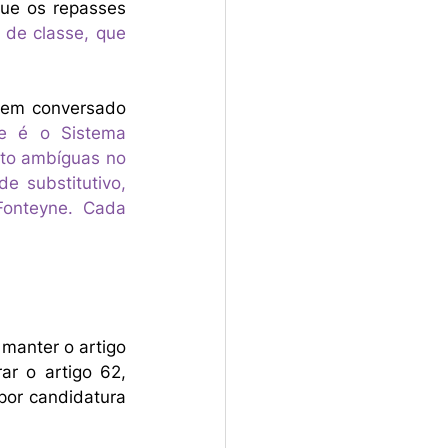
ue os repasses 
de classe, que 
tem conversado 
e é o Sistema 
ito ambíguas no 
 substitutivo, 
onteyne. Cada 
anter o artigo 
r o artigo 62, 
por candidatura 