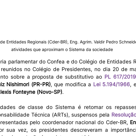
e Entidades Regionais (Cder-BR), Eng. Agrim. Valdir Pedro Schneide
atividades que aproximam o Sistema da sociedade
ia parlamentar do Confea e do Colégio de Entidades R
 reunidos no Colégio de Presidentes, no dia 20 de maio
to sobre a proposta de substitutivo ao 
PL 617/2019
iz Nishimori (PR-PR)
, que modifica a 
Lei 5.194/1966
, 
lexis Fonteyne (Novo-SP)
. 
idades de classe do Sistema é retomar os repasses
nsabilidade Técnica (ARTs), suspensos pela 
Resoluçã
presentadas pelo coordenador nacional do Cder-BR, 
En
or sua vez, os presidentes descreveram a importânc