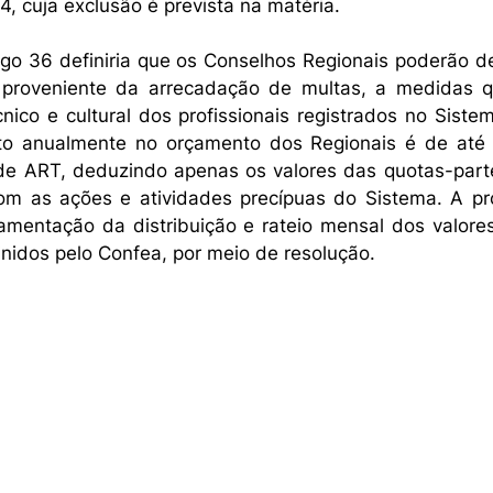
94, cuja exclusão é prevista na matéria.
igo 36 definiria que os Conselhos Regionais poderão de
, proveniente da arrecadação de multas, a medidas q
nico e cultural dos profissionais registrados no Siste
sto anualmente no orçamento dos Regionais é de até 
 de ART, deduzindo apenas os valores das quotas-parte
 com as ações e atividades precípuas do Sistema. A p
amentação da distribuição e rateio mensal dos valores
inidos pelo Confea, por meio de resolução.