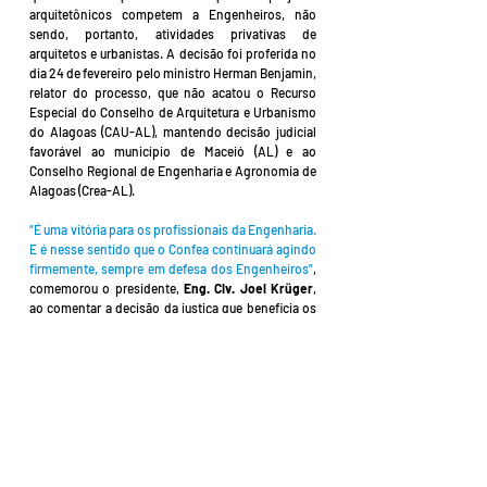
arquitetônicos competem a Engenheiros, não
sendo, portanto, atividades privativas de
arquitetos e urbanistas. A decisão foi proferida no
dia 24 de fevereiro pelo ministro Herman Benjamin,
relator do processo, que não acatou o Recurso
Especial do Conselho de Arquitetura e Urbanismo
do Alagoas (CAU-AL), mantendo decisão judicial
favorável ao município de Maceió (AL) e ao
Conselho Regional de Engenharia e Agronomia de
Alagoas (Crea-AL).
“É uma vitória para os profissionais da Engenharia.
E é nesse sentido que o Confea continuará agindo
firmemente, sempre em defesa dos Engenheiros”
,
comemorou o presidente,
Eng. Civ. Joel Krüger
,
ao comentar a decisão da justiça que beneficia os
profissionais em Alagoas.
© 2021 CREA-RS. Todos os direitos reservados.