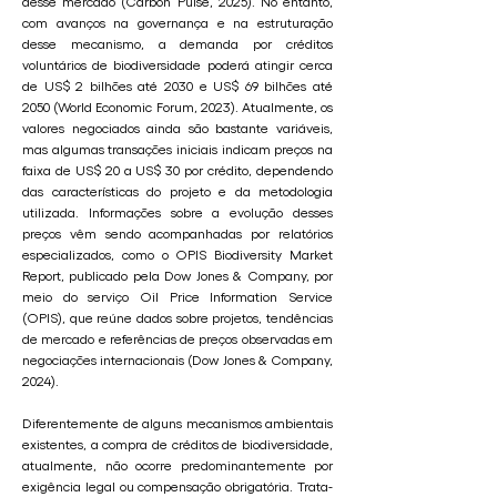
desse mercado (Carbon Pulse, 2025). No entanto,
com avanços na governança e na estruturação
desse mecanismo, a demanda por créditos
voluntários de biodiversidade poderá atingir cerca
de US$ 2 bilhões até 2030 e US$ 69 bilhões até
2050 (World Economic Forum, 2023). Atualmente, os
valores negociados ainda são bastante variáveis,
mas algumas transações iniciais indicam preços na
faixa de US$ 20 a US$ 30 por crédito, dependendo
das características do projeto e da metodologia
utilizada. Informações sobre a evolução desses
preços vêm sendo acompanhadas por relatórios
especializados, como o OPIS Biodiversity Market
Report, publicado pela Dow Jones & Company, por
meio do serviço Oil Price Information Service
(OPIS), que reúne dados sobre projetos, tendências
de mercado e referências de preços observadas em
negociações internacionais (Dow Jones & Company,
2024).
Diferentemente de alguns mecanismos ambientais
existentes, a compra de créditos de biodiversidade,
atualmente, não ocorre predominantemente por
exigência legal ou compensação obrigatória. Trata-