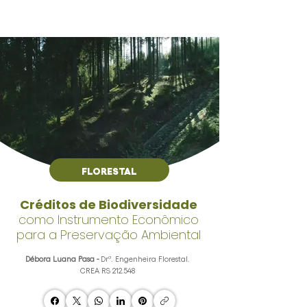
FLORESTAL
Créditos de Biodiversidade
como Instrumento Econômico
para a Preservação Ambiental
Débora Luana Pasa -
Drª. Engenheira Florestal.
CREA RS 212.548