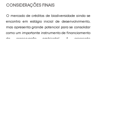
CONSIDERAÇÕES FINAIS
O mercado de créditos de biodiversidade ainda se
encontra em estágio inicial de desenvolvimento,
mas apresenta grande potencial para se consolidar
como um importante instrumento de financiamento
da conservação ambiental. A crescente
preocupação global com a perda de biodiversidade
e a necessidade de mobilização de recursos
privados para proteção da natureza tendem a
impulsionar a expansão desse mercado nos
próximos anos.
Nesse contexto, surgem diversas oportunidades
técnicas e econômicas, especialmente
relacionadas ao desenvolvimento de metodologias
de mensuração da biodiversidade, à capacitação
de profissionais especializados e à criação de novos
modelos de financiamento para a conservação e
restauração ecológica.
No Brasil, a elevada diversidade de biomas e
ecossistemas representa um cenário promissor para