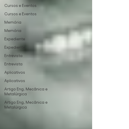
Cursos e Eventos
Cursos e Eventos
Memória
Memória
Expediente
Expediente
Entrevista
Entrevista
Aplicativos
Aplicativos
Artigo Eng. Mecânica e
Metalúrgica
Artigo Eng. Mecânica e
Metalúrgica