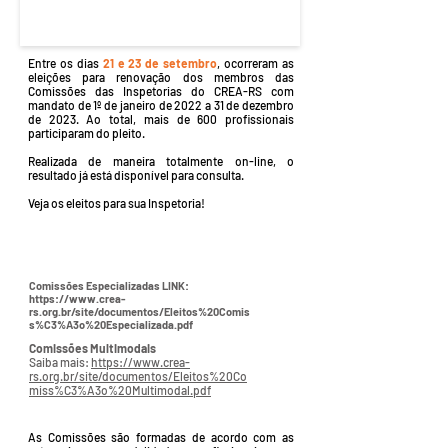
Entre os dias
21 e 23 de setembro
, ocorreram as
eleições para renovação dos membros das
Comissões das Inspetorias do CREA-RS com
mandato de 1º de janeiro de 2022 a 31 de dezembro
de 2023. Ao total, mais de 600 profissionais
participaram do pleito.
Realizada de maneira totalmente on-line, o
resultado já está disponível para consulta.
Veja os eleitos para sua Inspetoria!
Comissões Especializadas LINK:
https://www.crea-
rs.org.br/site/documentos/Eleitos%20Comis
s%C3%A3o%20Especializada.pdf
Comissões Multimodais
Saiba mais:
https://www.crea-
rs.org.br/site/documentos/Eleitos%20Co
miss%C3%A3o%20Multimodal.pdf
As Comissões são formadas de acordo com as