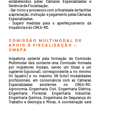
estabelecidos pelas Câmaras Especializadas e
Gerência de Fiscalização.
•
Dar início a processos com a finalidade de facilitar
a apreciação, instrução e julgamento pelas Câmaras
Especializadas.
•
Sugerir medidas para o aperfeiçoamento da
Inspetoria e do CREA-RS.
COMISSÃO MULTIMODAL DE
APOIO À FISCALIZAÇÃO –
CMAFA
Inspetoria optante pela formação de Comissão
Multimodal terá somente uma Comissão formada
por inspetores modais, sendo um titular e um
suplente (opcional), correspondente a no mínimo
04 (quatro) e no máximo 08 (oito) modalidades
profissionais, em consonância com as Câmaras
Especializadas existentes no CREA-RS:
Agronomia, Engenharia Civil, Engenharia Elétrica,
Engenharia Florestal, Engenharia Industrial,
Engenharia Química, Engenharia de Segurança do
Trabalho e Geologia e Minas. A coordenação será
do inspetor-chefe. Na ausência de profissionais em
alguma modalidade poderão ser indicados pela
Diretoria da Inspetoria e nomeados pelo presidente
através de portaria.
Aquelas comissões que somente preencheram as
vagas com 04 (quatro) modalidades poderão ser
completadas com profissionais das mesmas