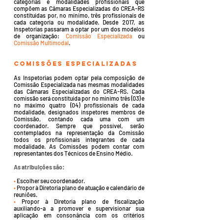
categorias e modalidades profissionais que
compõem as Câmaras Especializadas do CREA-RS
constituídas por, no mínimo, três profissionais de
cada categoria ou modalidade. Desde 2017, as
Inspetorias passaram a optar por um dos modelos
de organização:
Comissão Especializada
ou
Comissão Multimodal
.
COMISSÕES ESPECIALIZADAS
As Inspetorias podem optar pela composição de
Comissão Especializada nas mesmas modalidades
das Câmaras Especializadas do CREA-RS. Cada
comissão será constituída por no mínimo três (03) e
no máximo quatro (04) profissionais de cada
modalidade, designados inspetores membros de
Comissão, contando cada uma com um
coordenador. Sempre que possível, serão
contemplados na representação da Comissão
todos os profissionais integrantes de cada
modalidade. As Comissões podem contar com
representantes dos Técnicos de Ensino Médio.
As atribuições são:
•
Escolher seu coordenador.
•
Propor à Diretoria plano de atuação e calendário de
reuniões.
•
Propor à Diretoria plano de fiscalização
auxiliando-a a promover e supervisionar sua
aplicação em consonância com os critérios