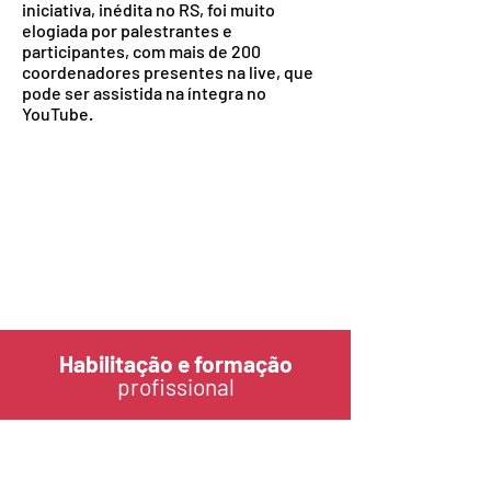
iniciativa, inédita no RS, foi muito
elogiada por palestrantes e
participantes, com mais de 200
coordenadores presentes na live, que
pode ser assistida na íntegra no
YouTube.
Habilitação e formação
profissional
Geól. Antônio
Coordenador da CEAP, o
Viero
, ressaltou a importância em
abordar temas tão relevantes na