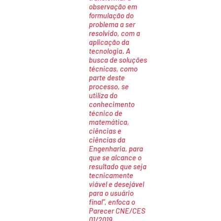
observação em
formulação do
problema a ser
resolvido, com a
aplicação da
tecnologia. A
busca de soluções
técnicas, como
parte deste
processo, se
utiliza do
conhecimento
técnico de
matemática,
ciências e
ciências da
Engenharia, para
que se alcance o
resultado que seja
tecnicamente
viável e desejável
para o usuário
final”, enfoca o
Parecer CNE/CES
01/2019.