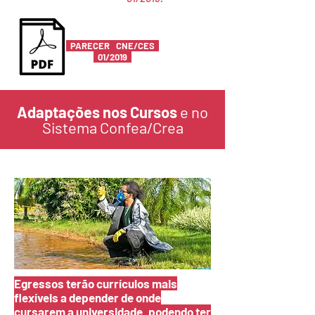
PARECER CNE/CES
01/2019
Adaptações nos Cursos
e no
Sistema Confea/Crea
Egressos terão currículos mais
flexíveis a depender de onde
cursarem a universidade, podendo ter