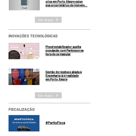
crise em Porto Alegre exige
que proprietários de imóveis...
Ver mais
INOVAÇÕES TECNOLÓGICAS
Pincel estabilizador auxilia
população com Parkinson na
hora de se maquiar
Gestão de resíduos aliada à
Engenharia já é realidade
em Porto Alegre
Ver mais
FISCALIZAÇÃO
#PartiuFisca