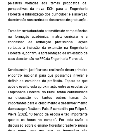
palestras voltadas aos temas propostos de:
perspectivas da nova DCN para a Engenharia
Florestal e hibridização dos currículos; e a inserção
da extensão nos currículos dos cursos de graduação.
Também será abordada a temática de competências
na formação acadêmica; matriz curricular e a
concessão de atribuição profissional; ações
voltadas à inclusão da extensão na Engenharia
Florestal e, por fim, a apresentação de um estudo de
caso da extensão no PPC da Engenharia Florestal.
Sendo assim, justifica-se a realização de um primeiro
encontro nacional para que possamos nivelar e
definir os caminhos da profissão. Espera-se que
após o evento esta aproximação entre as escolas de
Engenharia Florestal do Brasil tenha continuidade
na discussão de tantos outros temas tão
importantes para o crescimento e desenvolvimento
da nossa profissão no País. E como dito por Felipe S.
Vieira (2021): “O banco da escola é tão importante
quanto as horas no campo”. Por esta razão a
discussão sobre o ensino florestal brasileiro nunca
deve parar, uma vez que, as inovações são