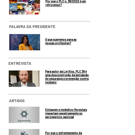
Por que o PLC n. 39/2020 é um
retrocesso?
PALAVRA DA PRESIDENTE
O que queremos para as
nossas profissões?
ENTREVISTA
Para autor da Lei Kiss, PLC 39 é
uma desconstrução da legislação
de segurança e prevenção contra
incêndio
ARTIGOS
Estiagem e incêndios florestais
impactam negativamente no
agronegócio nacional
Por que o enfrentamento da