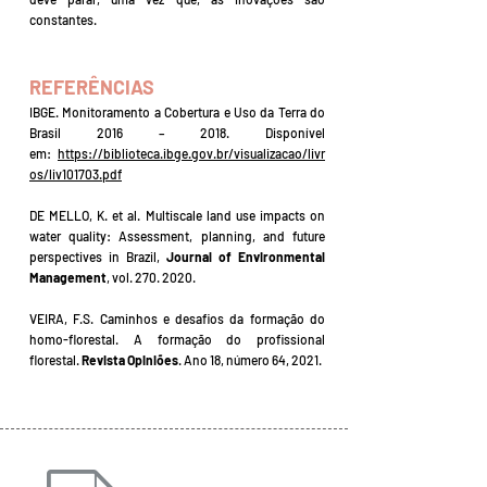
constantes.
REFERÊNCIAS
IBGE. Monitoramento a Cobertura e Uso da Terra do
Brasil 2016 – 2018. Disponível
em:
https://biblioteca.ibge.gov.br/visualizacao/livr
os/liv101703.pdf
DE MELLO, K. et al. Multiscale land use impacts on
water quality: Assessment, planning, and future
perspectives in Brazil,
Journal of Environmental
Management
, vol.
270. 2020
.
VEIRA, F.S. Caminhos e desafios da formação do
homo-florestal. A formação do profissional
florestal.
Revista Opiniões
. Ano 18, número 64, 2021.