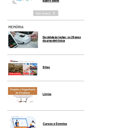
quatro sedes
Ver mais
MEMÓRIA
Da cédula às teclas: os 26 anos
da urna eletrônica
Sites
Livros
Cursos e Eventos