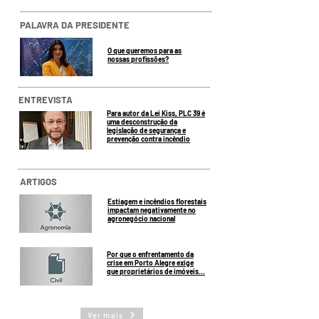
PALAVRA DA PRESIDENTE
O que queremos para as
nossas profissões?
ENTREVISTA
Para autor da Lei Kiss, PLC 39 é
uma desconstrução da
legislação de segurança e
prevenção contra incêndio
ARTIGOS
Estiagem e incêndios florestais
impactam negativamente no
agronegócio nacional
Por que o enfrentamento da
crise em Porto Alegre exige
que proprietários de imóveis...
Ver mais