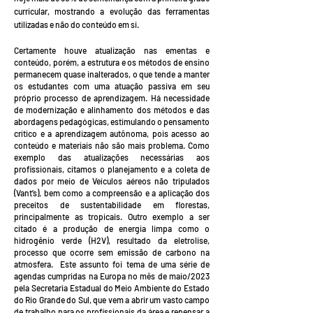
curricular, mostrando a evolução das ferramentas
utilizadas e não do conteúdo em si.
Certamente houve atualização nas ementas e
conteúdo, porém, a estrutura e os métodos de ensino
permanecem quase inalterados, o que tende a manter
os estudantes com uma atuação passiva em seu
próprio processo de aprendizagem. Há necessidade
de modernização e alinhamento dos métodos e das
abordagens pedagógicas, estimulando o pensamento
crítico e a aprendizagem autônoma, pois acesso ao
conteúdo e materiais não são mais problema. Como
exemplo das atualizações necessárias aos
profissionais, citamos o planejamento e a coleta de
dados por meio de Veículos aéreos não tripulados
(Vant’s), bem como a compreensão e a aplicação dos
preceitos de sustentabilidade em florestas,
principalmente as tropicais. Outro exemplo a ser
citado é a produção de energia limpa como o
hidrogênio verde (H2V), resultado da eletrolise,
processo que ocorre sem emissão de carbono na
atmosfera. Este assunto foi tema de uma série de
agendas cumpridas na Europa no mês de maio/2023
pela Secretaria Estadual do Meio Ambiente do Estado
do Rio Grande do Sul, que vem a abrir um vasto campo
de trabalho para os profissionais da área e repensar a