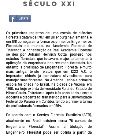
Século XXI
Share
Os primeiros registros de uma escola de ciências
florestais datam de 1787, em Dillenburg na Alemanha, e
em 1811 começaram a formar os primeiros Engenheiros
Florestais do mundo, na Academia Florestal de
Tharandt. A constituição da Real Academia Florestal
se deu por Johann Heinrich Cotta, pioneiro nos
estudos florestais que focavam, majoritariamente, à
aplicação da engenharia nos recursos florestais. No
entanto, a profissão de Engenheiro Florestal é muito
mais antiga, tendo relatos que em 1222 A.C. o
imperador chinês já contratava silvicultores para
manejar suas florestas. Na América Latina a primeira
escola foi criada no Brasil, na cidade de Viçosa, em
1960, na hoje extinta Universidade Rural do Estado de
Minas Gerais. Entretanto, após três anos, todo o corpo
docente e discente foi transferido para a Universidade
Federal do Paraná em Curitiba, tendo a primeira turma
de profissionais formados em 1964.
De acordo com o Serviço Florestal Brasileiro (SFB),
atualmente no Brasil existem cerca 76 cursos de
Engenharia Florestal¹. Assim, a titulação de
Engenheiro Florestal pode ser obtida a partir da