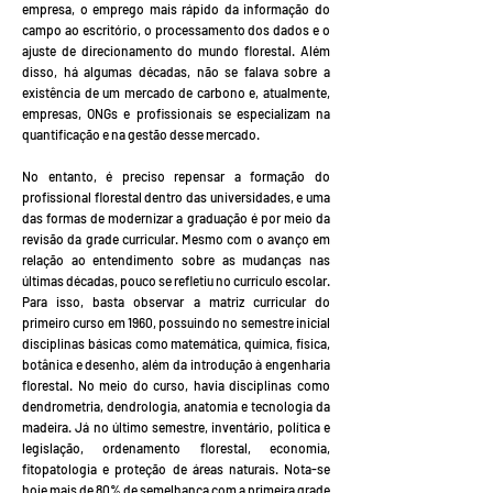
empresa, o emprego mais rápido da informação do
campo ao escritório, o processamento dos dados e o
ajuste de direcionamento do mundo florestal. Além
disso, há algumas décadas, não se falava sobre a
existência de um mercado de carbono e, atualmente,
empresas, ONGs e profissionais se especializam na
quantificação e na gestão desse mercado.
No entanto, é preciso repensar a formação do
profissional florestal dentro das universidades, e uma
das formas de modernizar a graduação é por meio da
revisão da grade curricular. Mesmo com o avanço em
relação ao entendimento sobre as mudanças nas
últimas décadas, pouco se refletiu no currículo escolar.
Para isso, basta observar a matriz curricular do
primeiro curso em 1960, possuindo no semestre inicial
disciplinas básicas como matemática, química, física,
botânica e desenho, além da introdução à engenharia
florestal. No meio do curso, havia disciplinas como
dendrometria, dendrologia, anatomia e tecnologia da
madeira. Já no último semestre, inventário, política e
legislação, ordenamento florestal, economia,
fitopatologia e proteção de áreas naturais. Nota-se
hoje mais de 80% de semelhança com a primeira grade