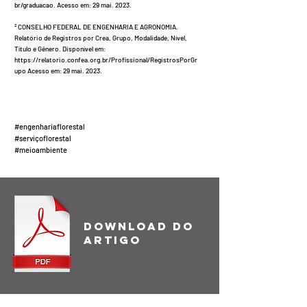
br/graduacao.
Acesso em: 29 mai. 2023.
² CONSELHO FEDERAL DE ENGENHARIA E AGRONOMIA.
Relatório de Registros por Crea, Grupo, Modalidade, Nível,
Título e Gênero. Disponível em:
https://relatorio.confea.org.br/Profissional/RegistrosPorGr
upo
Acesso em: 29 mai. 2023.
#engenhariaflorestal
#serviçoflorestal
#meioambiente
download do
artigO