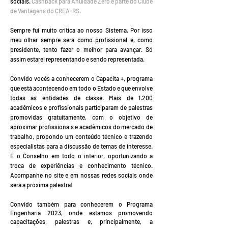
sociais.
Cashback para Anuidade Zero é parte do Clube
de Vantagens do CREA-RS.
Sempre fui muito crítica ao nosso Sistema. Por isso
meu olhar sempre será como profissional e, como
presidente, tento fazer o melhor para avançar. Só
assim estarei representando e sendo representada.
Convido vocês a conhecerem o Capacita +, programa
que está acontecendo em todo o Estado e que envolve
todas as entidades de classe. Mais de 1.200
acadêmicos e profissionais participaram de palestras
promovidas gratuitamente, com o objetivo de
aproximar profissionais e acadêmicos do mercado de
trabalho, propondo um conteúdo técnico e trazendo
especialistas para a discussão de temas de interesse.
É o Conselho em todo o interior, oportunizando a
troca de experiências e conhecimento técnico.
Acompanhe no site e em nossas redes sociais onde
será a próxima palestra!
Convido também para conhecerem o Programa
Engenharia 2023, onde estamos promovendo
capacitações, palestras e, principalmente, a