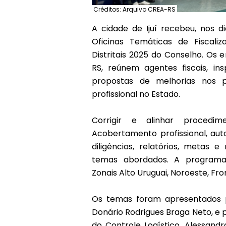
Créditos: Arquivo CREA-RS
A cidade de Ijuí recebeu, nos d
Oficinas Temáticas de Fiscal
Distritais 2025 do Conselho. Os e
RS, reúnem agentes fiscais, in
propostas de melhorias nos pr
profissional no Estado.
Corrigir e alinhar procedime
Acobertamento profissional, autos
diligências, relatórios, metas 
temas abordados. A programa
Zonais Alto Uruguai, Noroeste, Fr
Os temas foram apresentados pe
Donário Rodrigues Braga Neto, e p
do Controle Logístico, Alessand