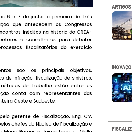
ARTIGOS
ias 6 e 7 de junho, a primeira de três
ização que antecedem os Congressos
ncontros, inéditos na história do CREA-
spetores e conselheiros para debater
ocessos fiscalizatórios do exercício
INOVAÇÕ
ntos são os principais objetivos.
 de infração, fiscalização de sinistros,
e métricas de trabalho estão entre os
ção conta com representantes das
onteira Oeste e Sudoeste.
lo gerente de Fiscalização, Eng. Civ.
elos chefes do Núcleo de Fiscalização e
FISCALI
ra Maria Borges e Jaime Leandro Mello