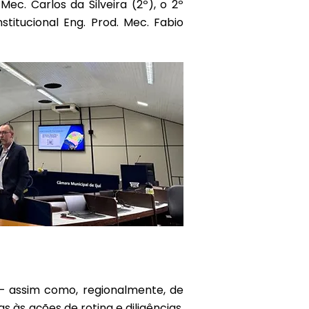
ec. Carlos da Silveira (2º), o 2º
stitucional Eng. Prod. Mec. Fabio
 — assim como, regionalmente, de
às ações de rotina e diligências,