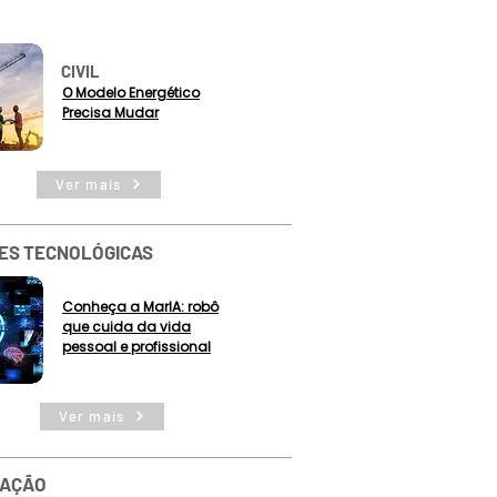
CIVIL
O Modelo Energético
Precisa Mudar
Ver mais
ES TECNOLÓGICAS
Conheça a MarIA: robô
que cuida da vida
pessoal e profissional
Ver mais
ZAÇÃO