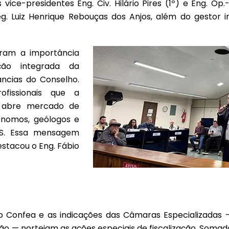
ce-presidentes Eng. Civ. Hilário Pires (1º) e Eng. Op.-M
eg. Luiz Henrique Rebouças dos Anjos, além do gestor in
aram a importância
ão integrada da
âncias do Conselho.
fissionais que a
la abre mercado de
ônomos, geólogos e
RS. Essa mensagem
estacou o Eng. Fábio
 do Confea e as indicações das Câmaras Especializadas
 — norteiam as ações especiais de fiscalização. Somadas 