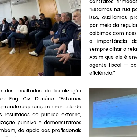
contratos firmado
“Estamos na rua p
isso, auxiliamos p
por meio da regular
coibimos com nossa
a importância d
sempre olhar o rel
Assim que ele é envi
agente fiscal — po
eficiência.”
 dos resultados da fiscalização
o Eng. Civ. Donário. “Estamos
 gerando segurança e mercado de
 resultados ao público externo,
alização punitiva e demonstramos
mbém, de apoio aos profissionais