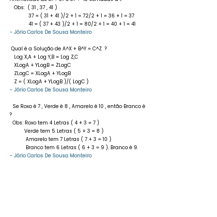
Obs: ( 31 , 37 , 41 )
37 = ( 31 + 41 )/2 + 1 = 72/2 + 1 = 36 + 1 = 37
41 = ( 37 + 43 )/2 + 1 = 80/2 + 1 = 40 + 1 = 41
- Jório Carlos De Sousa Monteiro
Qual é a Solução de A^X + B^Y = C^Z ?
Log X,A + Log Y,B = Log Z,C
XLogA + YLogB = ZLogC
ZLogC = XLogA + YLogB
Z = ( XLogA + YLogB )/( LogC )
- Jório Carlos De Sousa Monteiro
Se Roxo é 7 , Verde é 8 , Amarelo é 10 , então Branco é
?
Obs: Roxo tem 4 Letras ( 4 + 3 = 7 )
Verde tem 5 Letras ( 5 + 3 = 8 )
Amarelo tem 7 Letras ( 7 + 3 = 10 )
Branco tem 6 Letras ( 6 + 3 = 9 ). Branco é 9.
- Jório Carlos De Sousa Monteiro