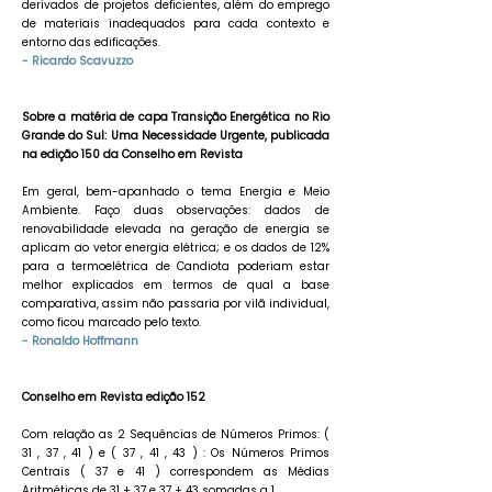
derivados de projetos deficientes, além do emprego
de materiais inadequados para cada contexto e
entorno das edificações.
- Ricardo Scavuzzo
​Sobre a matéria de capa Transição Energética no Rio
Grande do Sul: Uma Necessidade Urgente, publicada
na edição 150 da Conselho em Revista
Em geral, bem-apanhado o tema Energia e Meio
Ambiente. Faço duas observações: dados de
renovabilidade elevada na geração de energia se
aplicam ao vetor energia elétrica; e os dados de 12%
para a termoelétrica de Candiota poderiam estar
melhor explicados em termos de qual a base
comparativa, assim não passaria por vilã individual,
como ficou marcado pelo texto.
- Ronaldo Hoffmann
Conselho em Revista edição 152
Com relação as 2 Sequências de Números Primos: (
31 , 37 , 41 ) e ( 37 , 41 , 43 ) : Os Números Primos
Centrais ( 37 e 41 ) correspondem as Médias
Aritméticas de 31 + 37 e 37 + 43 somadas a 1.