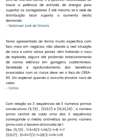
trocar a potência de entrada de energia para
suportar os carregadores. E até mesmo se a rede de
distribuição local suporta o aumento desta
demanda.
- Natanael José de Oliveira
Tema apresentado de forma muito específica com
foco mais em negócios, não aborda a real situação
de risco e como vários países vêm tratando o risco
de explosão, alguns até proibindo estacionamento
de carros elétricos em garagens subterrâneas.
Seriedade e aprofundamento dos benefícios
associados com os riscos deve ser o foco do CREA-
RS. Em especial quando o assunto envolve risco de
vidas
- Carlos
Com relação as 3 sequências de 3 números primos
consecutivos (5,7,11) , (11,13,17) e (19,23,29) , o número
primo central de cada uma das 3 sequências
corresponde a média aritmética do primo número
primo com o terceiro diminuída de 1.
Obs: (5,7,11) ; 7=5+11/2-1=16/2-1=8-1=7
(11,13,17) ; 13=11+17/2-1=28/2-1=14-1=13