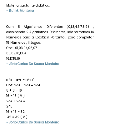
Matéria bastante didática.
- Rui M. Monteiro
Com 8 Algarismos Diferentes (0,1,3,4,6,7,8,9) ,
escolhendo 2 Algarismos Diferentes, são formados 14
Números para a Lotofácil. Portanto , para completar
15 Números , 11 Jogos.
Obs: 01,03,04,06,07
08,09,10,13,14
16,17,18,19
- Jório Carlos De Sousa Monteiro
a^x + a^x = a^x+1
Obs: 2^3 + 2^3 = 2^4
8 + 8 = 16
16 = 16 ( V )
2^4 + 2^4 =
2^5
16 + 16 = 32
32 = 32 ( V )
- Jório Carlos De Sousa Monteiro