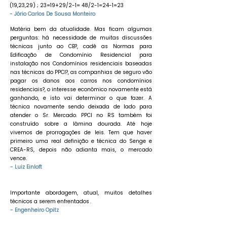
(19,23,29) ; 23=19+29/2-1= 48/2-1=24-1=23
- Jório Carlos De Sousa Monteiro
Matéria bem da atualidade. Mas ficam algumas
perguntas: há necessidade de muitas discussões
técnicas junto ao CB?, cadê as Normas para
Edificação de Condomínio Residencial para
instalação nos Condomínios residenciais baseadas
nas técnicas do PPCI?, as companhias de seguro vão
pagar os danos aos carros nos condomínios
residenciais?, o interesse econômico novamente está
ganhando, e isto vai determinar o que fazer. A
técnica novamente sendo deixada de lado para
atender o Sr. Mercado. PPCI no RS também foi
construído sobre a lâmina dourada. Até hoje
vivemos de prorrogações de leis. Tem que haver
primeiro uma real definição e técnica do Senge e
CREA-RS, depois não adianta mais, o mercado
vence.
- Luiz Einloft
Importante abordagem, atual, muitos detalhes
técnicos a serem enfrentados .
- Engenheiro Opitz