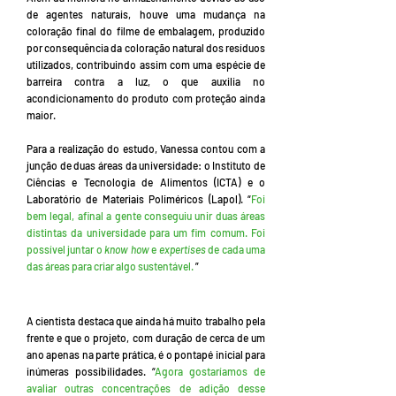
de agentes naturais, houve uma mudança na
coloração final do filme de embalagem, produzido
por consequência da coloração natural dos resíduos
utilizados, contribuindo assim com uma espécie de
barreira contra a luz, o que auxilia no
acondicionamento do produto com proteção ainda
maior.
Para a realização do estudo, Vanessa contou com a
junção de duas áreas da universidade: o Instituto de
Ciências e Tecnologia de Alimentos (ICTA) e o
Laboratório de Materiais Poliméricos (Lapol). “
Foi
bem legal, afinal a gente conseguiu unir duas áreas
distintas da universidade para um fim comum. Foi
possível juntar o
know how
e
expertises
de cada uma
das áreas para criar algo sustentável.
”
A cientista destaca que ainda há muito trabalho pela
frente e que o projeto, com duração de cerca de um
ano apenas na parte prática, é o pontapé inicial para
inúmeras possibilidades. “
Agora gostaríamos de
avaliar outras concentrações de adição desse