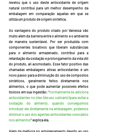
revelou que o uso deste antioxidante de origem
natural contribui para um melhor desempenho da
embalagem em comparação àquelas em que se
utiliza um produto de origem sintética.
As vantagens do produto criado por Vanessa vão
muito além da barreira entre o alimento e o ambiente
de maneira sustentável. Por ser produzida com
componentes bioativos que liberam substâncias
para o alimento armazenado, contribui para a
retardação da oxidação e prolongamento da vida útil
do produto, ali acomodado. Esse fator positivo das
chamadas embalagens ativas antioxidantes é um
novo passo para a diminuição do uso de compostos
sintéticos, geralmente feitos diretamente nos
alimentos, o que pode aumentar possíveis efeitos
tóxicos em sua ingestão: “
normalmente se adiciona
antioxidantes no óleo (de uso culinário) para evitar a
oxidação do alimento, quando conseguimos
introduzir ele diretamente na embalagem, podemos
diminuir o uso dos agentes antioxidantes colocados
nos alimentos
” explica ela.
Além da melhora no armazenamento devido ao uso