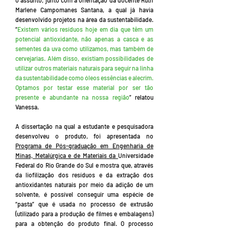
o assunto, junto com a orientação da docente Ruth
Marlene Campomanes Santana, a qual já havia
desenvolvido projetos na área da sustentabilidade.
“
Existem vários resíduos hoje em dia que têm um
potencial antioxidante, não apenas a casca e as
sementes da uva como utilizamos, mas também de
cervejarias. Além disso, existiam possibilidades de
utilizar outros materiais naturais para seguir na linha
da sustentabilidade como óleos essências e alecrim.
Optamos por testar esse material por ser tão
presente e abundante na nossa região
” relatou
Vanessa.
A dissertação na qual a estudante e pesquisadora
desenvolveu o produto, foi apresentada no
Programa de Pós-graduação em Engenharia de
Minas, Metalúrgica e de Materiais da
Universidade
Federal do Rio Grande do Sul e mostra que, através
da liofilização dos resíduos e da extração dos
antioxidantes naturais por meio da adição de um
solvente, é possível conseguir uma espécie de
“pasta” que é usada no processo de extrusão
(utilizado para a produção de filmes e embalagens)
para a obtenção do produto final. O processo