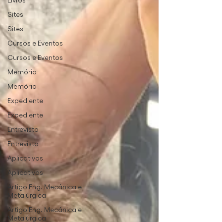
Sites
Sites
Cursos e Eventos
Cursos e Eventos
Memória
Memória
Expediente
Expediente
Entrevista
Entrevista
Aplicativos
Aplicativos
Artigo Eng. Mecânica e
Metalúrgica
Artigo Eng. Mecânica e
Metalúrgica