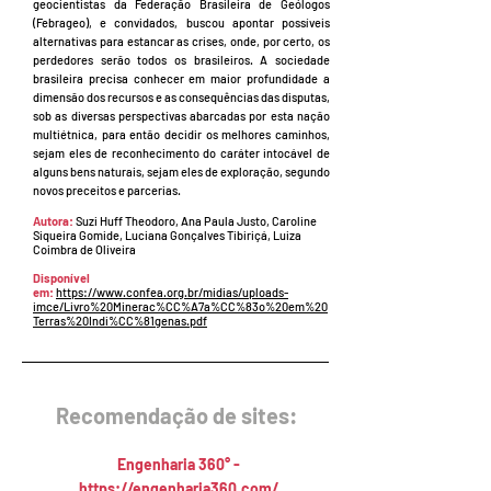
geocientistas da Federação Brasileira de Geólogos
(Febrageo), e convidados, buscou apontar possíveis
alternativas para estancar as crises, onde, por certo, os
perdedores serão todos os brasileiros. A sociedade
brasileira precisa conhecer em maior profundidade a
dimensão dos recursos e as consequências das disputas,
sob as diversas perspectivas abarcadas por esta nação
multiétnica, para então decidir os melhores caminhos,
sejam eles de reconhecimento do caráter intocável de
alguns bens naturais, sejam eles de exploração, segundo
novos preceitos e parcerias.
Autora
:
Suzi Huff Theodoro, Ana Paula Justo, Caroline
Siqueira Gomide, Luciana Gonçalves Tibiriçá, Luiza
Coimbra de Oliveira
Disponível
em:
https://www.confea.org.br/midias/uploads-
imce/Livro%20Minerac%CC%A7a%CC%83o%20em%20
Terras%20Indi%CC%81genas.pdf
Recomendação de sites:
Engenharia 360° -
https://engenharia360.com/