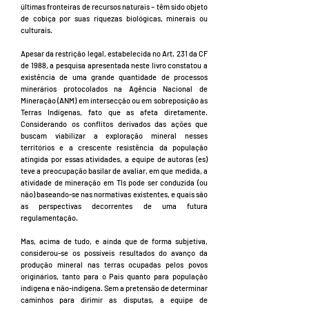
últimas fronteiras de recursos naturais – têm sido objeto
de cobiça por suas riquezas biológicas, minerais ou
culturais.
Apesar da restrição legal, estabelecida no Art. 231 da CF
de 1988, a pesquisa apresentada neste livro constatou a
existência de uma grande quantidade de processos
minerários protocolados na Agência Nacional de
Mineração (ANM) em intersecção ou em sobreposição às
Terras Indígenas, fato que as afeta diretamente.
Considerando os conflitos derivados das ações que
buscam viabilizar a exploração mineral nesses
territórios e a crescente resistência da população
atingida por essas atividades, a equipe de autoras (es)
teve a preocupação basilar de avaliar, em que medida, a
atividade de mineração em TIs pode ser conduzida (ou
não) baseando-se nas normativas existentes, e quais são
as perspectivas decorrentes de uma futura
regulamentação.
Mas, acima de tudo, e ainda que de forma subjetiva,
considerou-se os possíveis resultados do avanço da
produção mineral nas terras ocupadas pelos povos
originários, tanto para o País quanto para população
indígena e não-indígena. Sem a pretensão de determinar
caminhos para dirimir as disputas, a equipe de