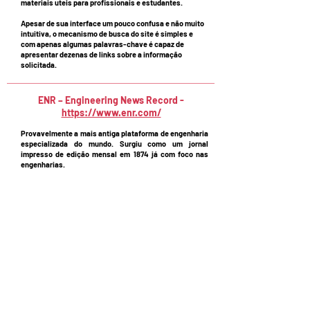
materiais uteis para profissionais e estudantes.
Apesar de sua interface um pouco confusa e não muito
intuitiva, o mecanismo de busca do site é simples e
com apenas algumas palavras-chave é capaz de
apresentar dezenas de links sobre a informação
solicitada.
ENR – Engineering News Record -
https://www.enr.com/
Provavelmente a mais antiga plataforma de engenharia
especializada do mundo. Surgiu como um jornal
impresso de edição mensal em 1874 já com foco nas
engenharias.
Atualmente é possível acessar notícias, revista digital
(que também é impressa), artigos, prêmios e reviews
de inovações. Para aqueles que desejarem, são
enviadas também newsletter com assuntos de
interesse corriqueiros do nicho.
Buscando também inovar, a plataforma tem oferecidos
vídeos e podcasts sobre a área e seu destaque, a
divulgação dos mais diversos e até peculiares projetos
de engenharia civil ao redor de todo o mundo.