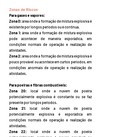
Zonas de Riscos
Para gases e vapores:
Zona 0:
área onde a formação de mistura explosiva é
existente por longos períodos ou é contínua.
Zona 1:
área onde a formação de mistura explosiva
pode acontecer de maneira esporádica, em
condições normais de operação e realização de
atividades.
Zona 2:
área onde a formação de mistura explosiva é
pouco provável ou acontece em curtos períodos, em
condições anormais de operação e realização de
atividades.
Para poeiras e fibras combustíveis:
Zona 20:
local onde a nuvem de poeira
potencialmente explosiva é constante ou se faz
presente por longos períodos.
Zona 21:
local onde a nuvem de poeira
potencialmente explosiva é esporádica em
condições normais de operação e realização de
atividades.
Zona 22:
local onde a nuvem de poeira