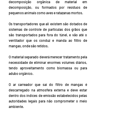
decomposição orgânica de material em
decomposição, ou formados por resíduos de
pequenos animais como aves e ratazanas mortos.
Os transportadores que ali existem são dotados de
sistemas de controle de partículas dos grãos que
são transportados para fora do túnel, e vão até o
ventilador que os conduz e manda ao filtro de
mangas, onde são retidos.
O material separado deverá merecer tratamento pela
necessidade de eliminar enormes volumes diários,
tendo aproveitamento como biomassa ou para
adubo orgânico.
O ar carreador que sai do filtro de mangas é
descarregado na atmosfera externa e deve estar
dentro dos índices de emissão estabelecidos pelas
autoridades legais para não comprometer o meio
ambiente.
O pó acumulado no filtro de mangas, é retido em
tonéis ou vai para queima na biomassa, ou servir
como ração animal.