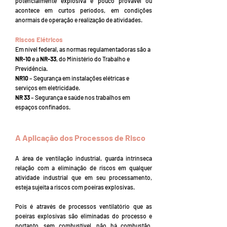
potencialmente explosiva é pouco provável ou
acontece em curtos períodos, em condições
anormais de operação e realização de atividades.
Riscos Elétricos
Em nível federal, as normas regulamentadoras são a
NR-10
e a
NR-33
, do Ministério do Trabalho e
Previdência.
NR10
– Segurança em instalações elétricas e
serviços em eletricidade.
NR 33
– Segurança e saúde nos trabalhos em
espaços confinados.
A Aplicação dos Processos de Risco
A área de ventilação industrial, guarda intrínseca
relação com a eliminação de riscos em qualquer
atividade industrial que em seu processamento,
esteja sujeita a riscos com poeiras explosivas.
Pois é através de processos ventilatório que as
poeiras explosivas são eliminadas do processo e
portanto, sem combustível, não há combustão,