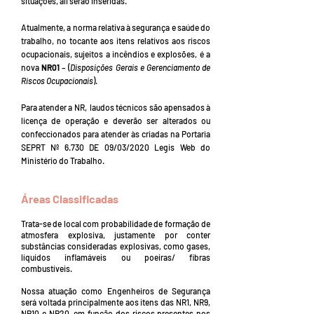
situações, ali serão inseridas.
Atualmente, a norma relativa à segurança e saúde do
trabalho, no tocante aos itens relativos aos riscos
ocupacionais, sujeitos a incêndios e explosões, é a
nova
NR01
– (
Disposições Gerais e Gerenciamento de
Riscos Ocupacionais
).
Para atender a NR, laudos técnicos são apensados à
licença de operação e deverão ser alterados ou
confeccionados para atender às criadas na Portaria
SEPRT Nº 6.730 DE 09/03/2020 Legis Web do
Ministério do Trabalho.
Áreas Classificadas
Trata-se de local com probabilidade de formação de
atmosfera explosiva, justamente por conter
substâncias consideradas explosivas, como gases,
líquidos inflamáveis ou poeiras/ fibras
combustíveis.
Nossa atuação como Engenheiros de Segurança
será voltada principalmente aos itens das NR1, NR9,
NR10 e NR20, em função dos riscos presentes nos