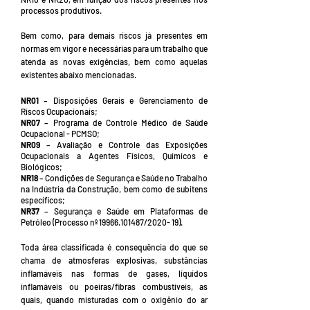
processos produtivos.
Bem como, para demais riscos já presentes em
normas em vigor e necessárias para um trabalho que
atenda as novas exigências, bem como aquelas
existentes abaixo mencionadas.
NR01
– Disposições Gerais e Gerenciamento de
Riscos Ocupacionais;
NR07
– Programa de Controle Médico de Saúde
Ocupacional - PCMSO;
NR09
– Avaliação e Controle das Exposições
Ocupacionais a Agentes Físicos, Químicos e
Biológicos;
NR18
– Condições de Segurança e Saúde no Trabalho
na Indústria da Construção, bem como de subitens
específicos;
NR37
– Segurança e Saúde em Plataformas de
Petróleo (Processo nº
19966.101487
/2020- 19).
Toda área classificada é consequência do que se
chama de atmosferas explosivas, substâncias
inflamáveis nas formas de gases, líquidos
inflamáveis ou poeiras/fibras combustíveis, as
quais, quando misturadas com o oxigênio do ar