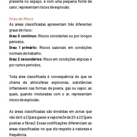
presente no espaço, e com uma pequena fonte de
calor, representam riscos de explosão.
Grau de Risco
As áreas classificadas apresentam três diferentes
graus de risco:
Grau 0 contínuo:
Riscos constantes ou por longos
períodos.
Grau 1 primário:
Riscos sazonais em condições
normais de trabalho.
Grau 2 secundários:
Risco em condições atípicas e
por curtos períodos.
Toda área classificada é consequência do que se
chama de atmosferas explosivas, substâncias
inflamáveis nas formas de poeira, gás ou vapor, as
quais, quando misturadas com o ar, representam
riscos de explosão.
As áreas classificadas são divididas em zonas que
vão de 0 a 2 (para gases e vapores) e de 20 a 22 (para
poeiras e fibras). Essas codificações diferenciam as
áreas classificadas no que diz respeito à natureza e
frequência.