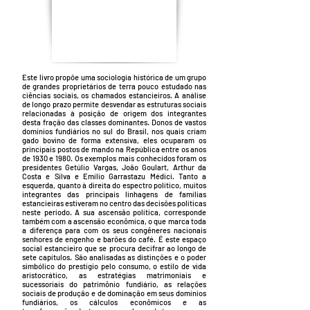
Este livro propõe uma sociologia histórica de um grupo
de grandes proprietários de terra pouco estudado nas
ciências sociais, os chamados estancieiros. A análise
de longo prazo permite desvendar as estruturas sociais
relacionadas à posição de origem dos integrantes
desta fração das classes dominantes. Donos de vastos
domínios fundiários no sul do Brasil, nos quais criam
gado bovino de forma extensiva, eles ocuparam os
principais postos de mando na República entre os anos
de 1930 e 1980. Os exemplos mais conhecidos foram os
presidentes Getúlio Vargas, João Goulart, Arthur da
Costa e Silva e Emílio Garrastazu Médici. Tanto a
esquerda, quanto à direita do espectro político, muitos
integrantes das principais linhagens de famílias
estancieiras estiveram no centro das decisões políticas
neste período. A sua ascensão política, corresponde
também com a ascensão econômica, o que marca toda
a diferença para com os seus congêneres nacionais
senhores de engenho e barões do café. É este espaço
social estancieiro que se procura decifrar ao longo de
sete capítulos. São analisadas as distinções e o poder
simbólico do prestígio pelo consumo, o estilo de vida
aristocrático, as estratégias matrimoniais e
sucessoriais do patrimônio fundiário, as relações
sociais de produção e de dominação em seus domínios
fundiários, os cálculos econômicos e as