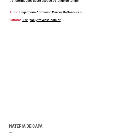
transformações deste espaço ao longo do tempo.
Autor:
Engenheiro Agrônomo Marcos Botton Piccin
Editora:
CRV
/
sac@travessa.com.br
MATÉRIA DE CAPA