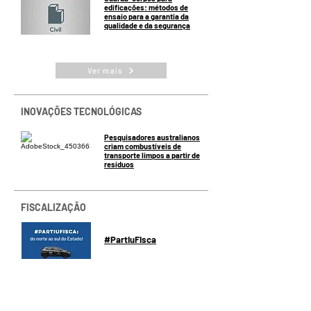
edificações: métodos de
ensaio para a garantia da
qualidade e da segurança
Ver mais
INOVAÇÕES TECNOLÓGICAS
Pesquisadores australianos
criam combustíveis de
transporte limpos a partir de
resíduos
FISCALIZAÇÃO
#PartiuFisca
POR DENTRO DAS ENTIDADES