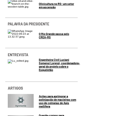
Olivicultura no RS: um setor
em ascensão
PALAVRA DA PRESIDENTE
O Rio Grande passa pelo
CREA-RS
ENTREVISTA
Engenheira Civil Luciani
Somensi Lorenzi, coordenadora-
geral do projeto sobre o
Esqueletão
ARTIGOS
Ações para aprimorar a
polinização de macieiras com
uso de colmeias de Apis
mellifera
Guarda-corpos para