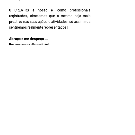
O CREA-RS é nosso e, como profissionais
registrados, almejamos que o mesmo seja mais
proativo nas suas ações e atividades, só assim nos
sentiremos realmente representados!
Abraço e me despeço ....
Permaneço à disposição!
MATÉRIA DE CAPA
Olivicultura no RS: um setor
em ascensão
PALAVRA DA PRESIDENTE
O Rio Grande passa pelo
CREA-RS
ENTREVISTA
Engenheira Civil Luciani
Somensi Lorenzi, coordenadora-