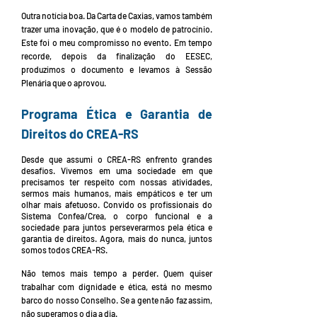
Outra notícia boa. Da Carta de Caxias, vamos também
trazer uma inovação, que é o modelo de patrocínio.
Este foi o meu compromisso no evento. Em tempo
recorde, depois da finalização do EESEC,
produzimos o documento e levamos à Sessão
Plenária que o aprovou.
Programa Ética e Garantia de
Direitos do CREA-RS
Desde que assumi o CREA-RS enfrento grandes
desafios. Vivemos em uma sociedade em que
precisamos ter respeito com nossas atividades,
sermos mais humanos, mais empáticos e ter um
olhar mais afetuoso. Convido os profissionais do
Sistema Confea/Crea, o corpo funcional e a
sociedade para juntos perseverarmos pela ética e
garantia de direitos. Agora, mais do nunca, juntos
somos todos CREA-RS.
Não temos mais tempo a perder. Quem quiser
trabalhar com dignidade e ética, está no mesmo
barco do nosso Conselho. Se a gente não faz assim,
não superamos o dia a dia.